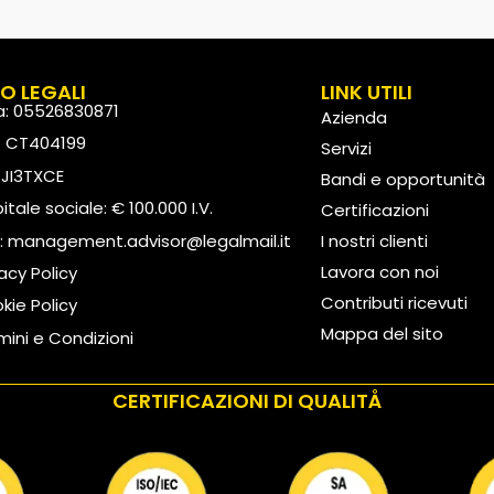
FO LEGALI
LINK UTILI
va: 05526830871
Azienda
: CT404199
Servizi
: JI3TXCE
Bandi e opportunità
tale sociale: € 100.000 I.V.
Certificazioni
:
management.advisor@legalmail.it
I nostri clienti
Lavora con noi
vacy Policy
Contributi ricevuti
kie Policy
Mappa del sito
mini e Condizioni
CERTIFICAZIONI DI QUALITÅ