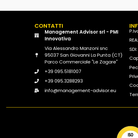
CONTATTI
IN
P.I
Management Advisor srl - PMI
Innovativa
REA
Via Alessandro Manzoni snc
SDI
95037 San Giovanni La Punta (CT)
Capi
Parco Commerciale "Le Zagare"
Pec
+39 095.5181007
Pri
+39 095.3288293
Coo
info@management-advisor.eu
Ter