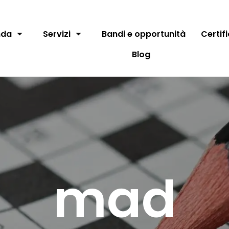
nda
Servizi
Bandi e opportunità
Certif
Blog
mad