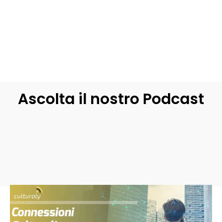
Ascolta il nostro Podcast
Previous Episode
Show Episodes List
Nex
Show Podcast Information