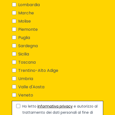
Lombardia
Marche
Molise
Piemonte
Puglia
Sardegna
Sicilia
Toscana
Trentino-Alto Adige
Umbria
Valle d'Aosta
Veneto
Ho letto
informativa privacy
e autorizzo al
trattamento dei dati personali al fine di