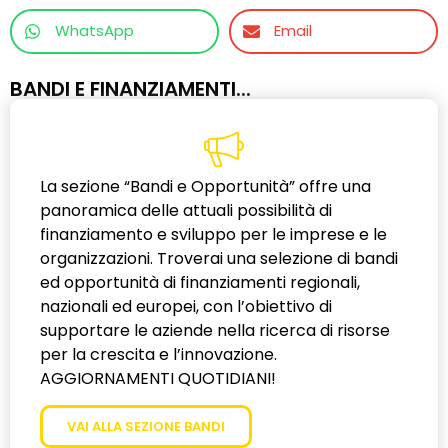
aumentando significativamente le probabilità
WhatsApp
Email
di finanziamento in un contesto competitivo
con 135 milioni di euro disponibili.
BANDI E FINANZIAMENTI...
La sezione “Bandi e Opportunità” offre una
panoramica delle attuali possibilità di
finanziamento e sviluppo per le imprese e le
organizzazioni. Troverai una selezione di bandi
ed opportunità di finanziamenti regionali,
nazionali ed europei, con l’obiettivo di
supportare le aziende nella ricerca di risorse
per la crescita e l’innovazione.
AGGIORNAMENTI QUOTIDIANI!
VAI ALLA SEZIONE BANDI