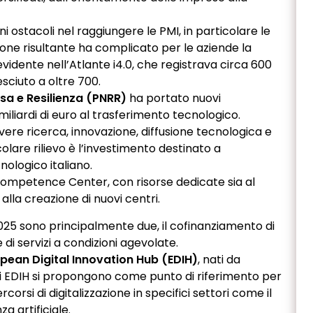
i ostacoli nel raggiungere le PMI, in particolare le
ione risultante ha complicato per le aziende la
 evidente nell’Atlante i4.0, che registrava circa 600
sciuto a oltre 700.
esa e Resilienza (PNRR)
ha portato nuovi
iliardi di euro al trasferimento tecnologico.
ere ricerca, innovazione, diffusione tecnologica e
lare rilievo è l’investimento destinato a
nologico italiano.
 Competence Center, con risorse dedicate sia al
 alla creazione di nuovi centri.
-2025 sono principalmente due, il cofinanziamento di
 di servizi a condizioni agevolate.
pean Digital Innovation Hub (EDIH)
, nati da
li EDIH si propongono come punto di riferimento per
orsi di digitalizzazione in specifici settori come il
za artificiale.