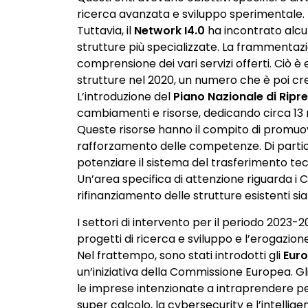
ricerca avanzata e sviluppo sperimentale.
Tuttavia, il
Network I4.0
ha incontrato alcun
strutture più specializzate. La frammentaz
comprensione dei vari servizi offerti. Ciò è
strutture nel 2020, un numero che è poi cre
L’introduzione del
Piano Nazionale di Ripr
cambiamenti e risorse, dedicando circa 13 m
Queste risorse hanno il compito di promuov
rafforzamento delle competenze. Di partico
potenziare il sistema del trasferimento tec
Un’area specifica di attenzione riguarda i
rifinanziamento delle strutture esistenti sia
I settori di intervento per il periodo 2023
progetti di ricerca e sviluppo e l’erogazione
Nel frattempo, sono stati introdotti gli
Euro
un’iniziativa della Commissione Europea. G
le imprese intenzionate a intraprendere perc
super calcolo, la cybersecurity e l’intelligen