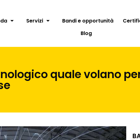
nda
Servizi
Bandi e opportunità
Certif
Blog
cnologico quale volano per
se
BA