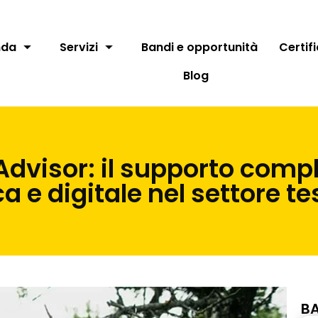
nda
Servizi
Bandi e opportunità
Certif
Blog
isor: il supporto comple
a e digitale nel settore t
BA