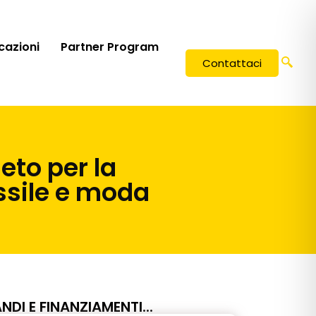
icazioni
Partner Program
Contattaci
to per la
essile e moda
NDI E FINANZIAMENTI...