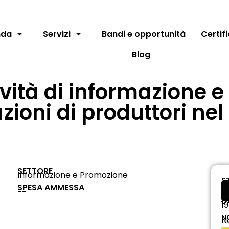
nda
Servizi
Bandi e opportunità
Certif
Blog
ività di informazione 
zioni di produttori ne
SETTORE
Informazione e Promozione
S
SPESA AMMESSA
--
D
1
N
N