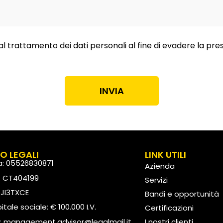
al trattamento dei dati personali al fine di evadere la pre
INVIA
FO LEGALI
LINK UTILI
va: 05526830871
Azienda
: CT404199
Servizi
: JI3TXCE
Bandi e opportunità
tale sociale: € 100.000 I.V.
Certificazioni
:
management.advisor@legalmail.it
I nostri clienti