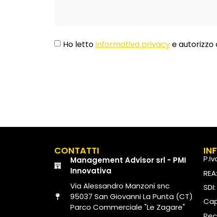
Ho letto
informativa privacy
e autorizzo 
CONTATTI
IN
P.I
Management Advisor srl - PMI
Innovativa
REA
Via Alessandro Manzoni snc
SDI
95037 San Giovanni La Punta (CT)
Capi
Parco Commerciale "Le Zagare"
Pec