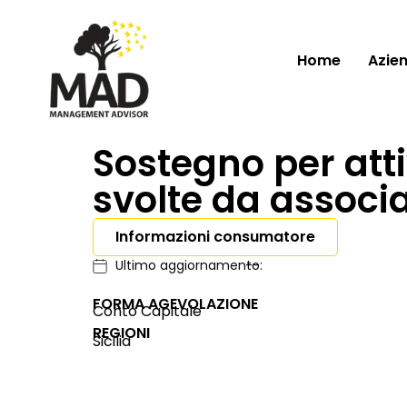
Home
Azie
Sostegno per att
svolte da associa
Informazioni consumatore
Ultimo aggiornamento:
--
FORMA AGEVOLAZIONE
Conto Capitale
REGIONI
Sicilia