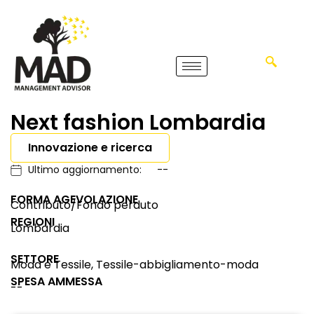
Next fashion Lombardia
Innovazione e ricerca
Ultimo aggiornamento:
--
FORMA AGEVOLAZIONE
Contributo/Fondo perduto
REGIONI
Lombardia
SETTORE
Moda e Tessile, Tessile-abbigliamento-moda
SPESA AMMESSA
--