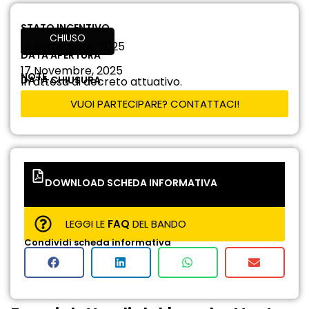
STATO INCENTIVO
CHIUSO
16 Settembre, 2025
DATA APERTURA
17 Novembre, 2025
NOTE
DATA CHIUSURA
In attesa di decreto attuativo.
VUOI PARTECIPARE? CONTATTACI!
DOWNLOAD SCHEDA INFORMATIVA
LEGGI LE
FAQ
DEL BANDO
Condividi scheda informativa