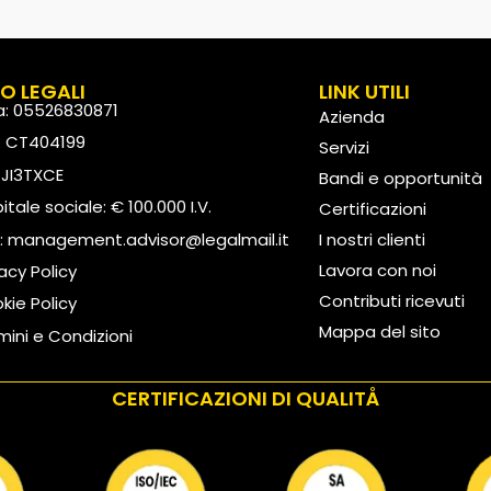
FO LEGALI
LINK UTILI
va: 05526830871
Azienda
: CT404199
Servizi
: JI3TXCE
Bandi e opportunità
tale sociale: € 100.000 I.V.
Certificazioni
:
management.advisor@legalmail.it
I nostri clienti
Lavora con noi
vacy Policy
Contributi ricevuti
kie Policy
Mappa del sito
mini e Condizioni
CERTIFICAZIONI DI QUALITÅ