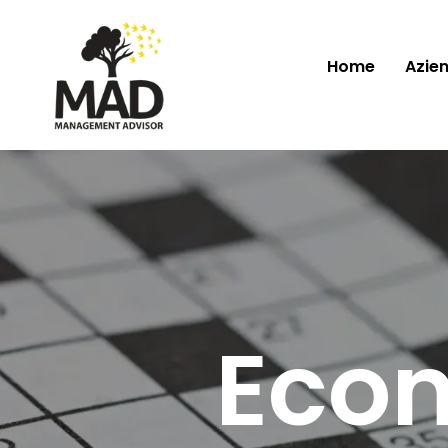
Home
Azie
Econ