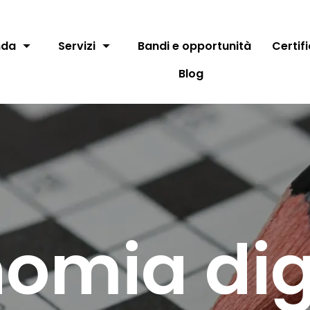
nda
Servizi
Bandi e opportunità
Certif
Blog
omia dig