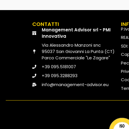
CONTATTI
IN
P.I
Management Advisor srl - PMI
Innovativa
REA
Via Alessandro Manzoni snc
SDI
95037 San Giovanni La Punta (CT)
Capi
Parco Commerciale "Le Zagare"
Pec
+39 095.5181007
Pri
+39 095.3288293
Coo
info@management-advisor.eu
Ter