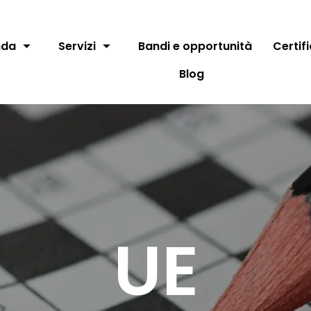
nda
Servizi
Bandi e opportunità
Certif
Blog
UE