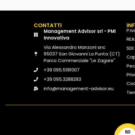
CONTATTI
IN
P.I
Management Advisor srl - PMI
Innovativa
REA
Via Alessandro Manzoni snc
SDI
95037 San Giovanni La Punta (CT)
Capi
Parco Commerciale "Le Zagare"
Pec
+39 095.5181007
Pri
+39 095.3288293
Coo
info@management-advisor.eu
Ter