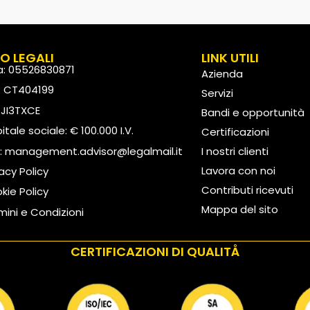
FO LEGALI
LINK UTILI
va: 05526830871
Azienda
: CT404199
Servizi
: JI3TXCE
Bandi e opportunità
tale sociale: € 100.000 I.V.
Certificazioni
:
management.advisor@legalmail.it
I nostri clienti
Lavora con noi
vacy Policy
Contributi ricevuti
kie Policy
Mappa del sito
mini e Condizioni
CERTIFICAZIONI DI QUALITÅ