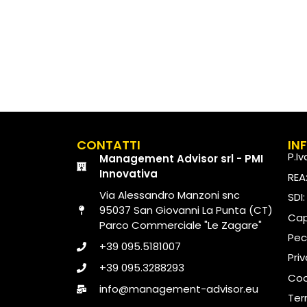
CONTATTI
IN
P.I
Management Advisor srl - PMI
Innovativa
REA
Via Alessandro Manzoni snc
SDI
95037 San Giovanni La Punta (CT)
Capi
Parco Commerciale "Le Zagare"
Pec
+39 095.5181007
Pri
+39 095.3288293
Coo
info@management-advisor.eu
Ter