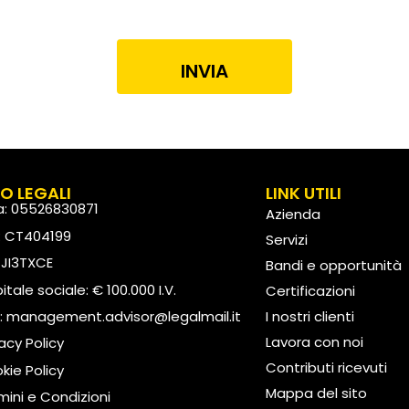
INVIA
FO LEGALI
LINK UTILI
va: 05526830871
Azienda
: CT404199
Servizi
: JI3TXCE
Bandi e opportunità
tale sociale: € 100.000 I.V.
Certificazioni
:
management.advisor@legalmail.it
I nostri clienti
Lavora con noi
vacy Policy
Contributi ricevuti
kie Policy
Mappa del sito
mini e Condizioni