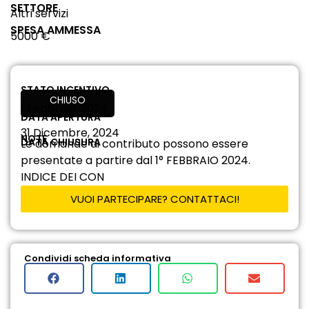
SETTORE
Altri servizi
SPESA AMMESSA
5000 €
STATO INCENTIVO
CHIUSO
1 Febbraio, 2024
DATA APERTURA
31 Dicembre, 2024
NOTE
DATA CHIUSURA
Le domande di contributo possono essere
presentate a partire dal 1° FEBBRAIO 2024.
INDICE DEI CON
VUOI PARTECIPARE? CONTATTACI!
Condividi scheda informativa