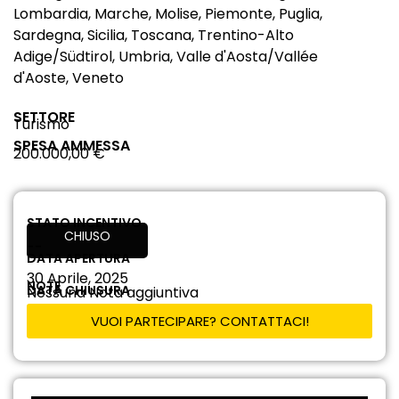
Lombardia, Marche, Molise, Piemonte, Puglia,
Sardegna, Sicilia, Toscana, Trentino-Alto
Adige/Südtirol, Umbria, Valle d'Aosta/Vallée
d'Aoste, Veneto
SETTORE
Turismo
SPESA AMMESSA
200.000,00 €
STATO INCENTIVO
CHIUSO
--
DATA APERTURA
30 Aprile, 2025
NOTE
DATA CHIUSURA
Nessuna Nota aggiuntiva
VUOI PARTECIPARE? CONTATTACI!