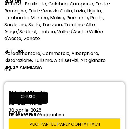
REGIONI
Abruzzo, Basilicata, Calabria, Campania, Emilia-
Romagna, Friuli-Venezia Giulia, Lazio, Liguria,
Lombardia, Marche, Molise, Piemonte, Puglia,
Sardegna, Sicilia, Toscana, Trentino-Alto
Adige/Südtirol, Umbria, Valle d'Aosta/Vallée
d'Aoste, Veneto
SETTORE
Agroalimentare, Commercio, Alberghiero,
Ristorazione, Turismo, Altri servizi, Artigianato
SPESA AMMESSA
0 €
STATO INCENTIVO
CHIUSO
16 Febbraio, 2024
DATA APERTURA
30 Aprile, 2026
NOTE
DATA CHIUSURA
Nessuna Nota aggiuntiva
VUOI PARTECIPARE? CONTATTACI!