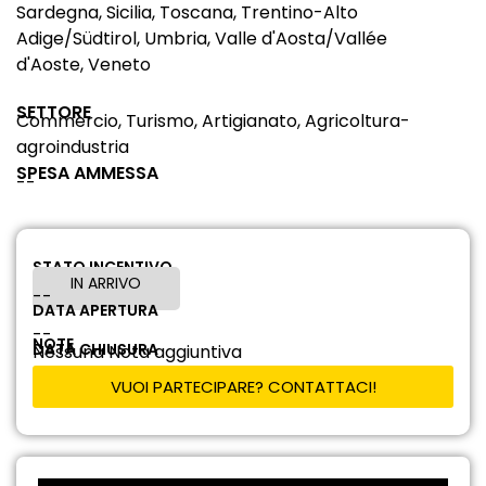
Sardegna, Sicilia, Toscana, Trentino-Alto
Adige/Südtirol, Umbria, Valle d'Aosta/Vallée
d'Aoste, Veneto
SETTORE
Commercio, Turismo, Artigianato, Agricoltura-
agroindustria
SPESA AMMESSA
--
STATO INCENTIVO
IN ARRIVO
--
DATA APERTURA
--
NOTE
DATA CHIUSURA
Nessuna Nota aggiuntiva
VUOI PARTECIPARE? CONTATTACI!