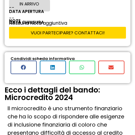
IN ARRIVO
--
DATA APERTURA
--
NOTE
DATA CHIUSURA
Nessuna Nota aggiuntiva
VUOI PARTECIPARE? CONTATTACI!
Condividi scheda informativa
Ecco i dettagli del bando:
Microcredito 2024
Il microcredito è uno strumento finanziario
che ha lo scopo di rispondere alle esigenze
di inclusione finanziaria di coloro che
presentano difficoltà di accesso al credito