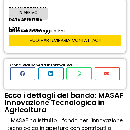
STATO INCENTIVO
IN ARRIVO
--
DATA APERTURA
--
NOTE
DATA CHIUSURA
Nessuna Nota aggiuntiva
VUOI PARTECIPARE? CONTATTACI!
Condividi scheda informativa
Ecco i dettagli del bando: MASAF
Innovazione Tecnologica in
Agricoltura
Il MASAF ha istituito il fondo per l’innovazione
tecnologica in apertura con contributi a