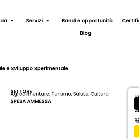
nda
Servizi
Bandi e opportunità
Certif
Blog
ale e Sviluppo Sperimentale
SETTORE
Agroalimentare, Turismo, Salute, Cultura
S
SPESA AMMESSA
--
D
-
N
N