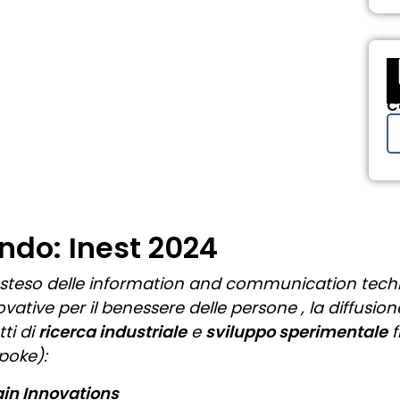
C
ando: Inest 2024
 esteso delle information and communication technol
vative per il benessere delle persone , la diffusion
ti di
ricerca industriale
e
sviluppo sperimentale
f
poke):
in Innovations