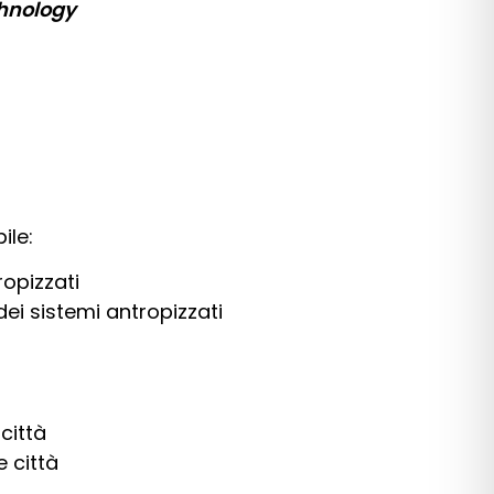
chnology
ile:
ropizzati
 dei sistemi antropizzati
città
e città