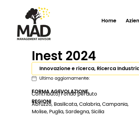
Home
Azie
Inest 2024
Innovazione e ricerca, Ricerca Industri
Ultimo aggiornamento:
--
FORMA AGEVOLAZIONE
Contributo/Fondo perduto
REGIONI
Abruzzo, Basilicata, Calabria, Campania,
Molise, Puglia, Sardegna, Sicilia