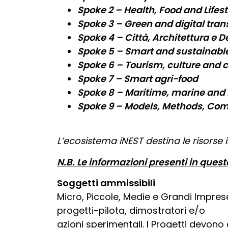
Spoke 2 – Health, Food and Lifes
Spoke 3 – Green and digital tra
Spoke 4 – Città, Architettura e D
Spoke 5 – Smart and sustainable
Spoke 6 – Tourism, culture and c
Spoke 7 – Smart agri-food
Spoke 8 – Maritime, marine and i
Spoke 9 – Models, Methods, Comp
L’ecosistema iNEST destina le risorse i
N.B. Le informazioni presenti in quest
Soggetti ammissibili
Micro, Piccole, Medie e Grandi Impres
progetti-pilota, dimostratori e/o
azioni sperimentali. I Progetti devono 