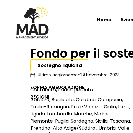
Home
Azie
Fondo per il sos
Sostegno liquidità
Ultimo aggiornamento:
22 Novembre, 2023
FORMA AGEVOLAZIONE
Contributo/Fondo perduto
REGIONI
Abruzzo, Basilicata, Calabria, Campania,
Emilia-Romagna, Friuli-Venezia Giulia, Lazio,
Liguria, Lombardia, Marche, Molise,
Piemonte, Puglia, Sardegna, Sicilia, Toscana,
Trentino-Alto Adige/Südtirol, Umbria, Valle