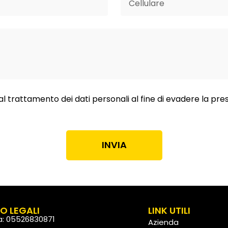
al trattamento dei dati personali al fine di evadere la pre
INVIA
FO LEGALI
LINK UTILI
va: 05526830871
Azienda