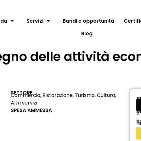
nda
Servizi
Bandi e opportunità
Certif
Blog
tegno delle attività e
SETTORE
Commercio, Ristorazione, Turismo, Cultura,
S
Altri servizi
SPESA AMMESSA
D
--
2
N
N