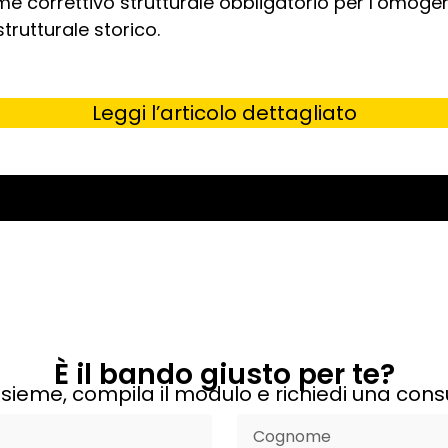
me correttivo strutturale obbligatorio per l’omogen
trutturale storico.
Leggi l’articolo dettagliato
È il bando giusto per te?
sieme, compila il modulo e richiedi una cons