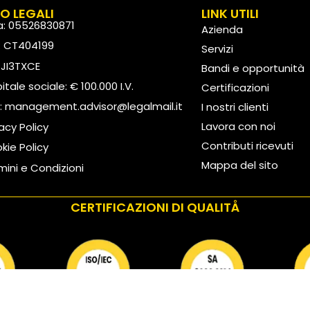
FO LEGALI
LINK UTILI
va: 05526830871
Azienda
: CT404199
Servizi
: JI3TXCE
Bandi e opportunità
tale sociale: € 100.000 I.V.
Certificazioni
:
management.advisor@legalmail.it
I nostri clienti
Lavora con noi
vacy Policy
Contributi ricevuti
kie Policy
Mappa del sito
mini e Condizioni
CERTIFICAZIONI DI QUALITÅ