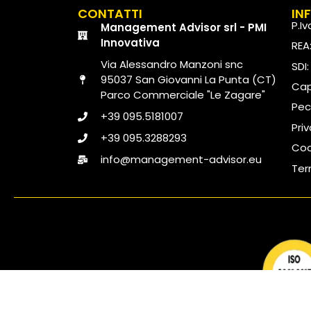
CONTATTI
IN
P.I
Management Advisor srl - PMI
Innovativa
REA
Via Alessandro Manzoni snc
SDI
95037 San Giovanni La Punta (CT)
Capi
Parco Commerciale "Le Zagare"
Pec
+39 095.5181007
Pri
+39 095.3288293
Coo
info@management-advisor.eu
Ter