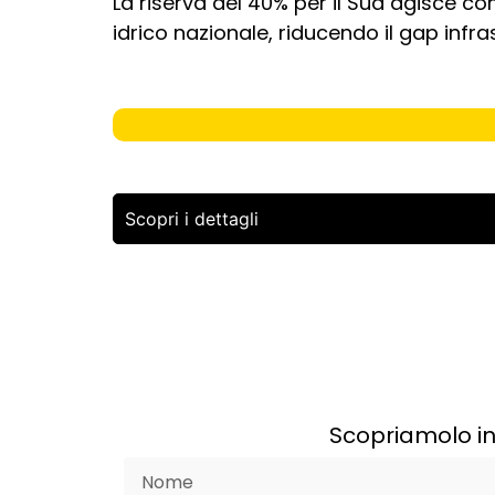
La riserva del 40% per il Sud agisce co
idrico nazionale, riducendo il gap infras
Scopri i dettagli
Scopriamolo in