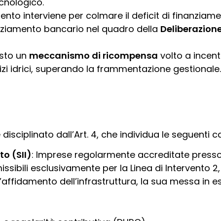
cnologico.
nto interviene per colmare il deficit di finanziament
nanziamento bancario nel quadro della
Deliberazion
isto un
meccanismo di ricompensa
volto a incent
vizi idrici, superando la frammentazione gestionale.
isciplinato dall’Art. 4, che individua le seguenti c
to (SII)
: Imprese regolarmente accreditate presso 
issibili esclusivamente per la Linea di Intervento 
fidamento dell’infrastruttura, la sua messa in ese