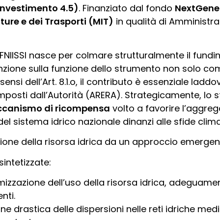
Investimento 4.5)
. Finanziato dal fondo
NextGene
tture e dei Trasporti (MIT)
in qualità di Amministra
o SFNIISSI nasce per colmare strutturalmente il fund
attenzione sulla funzione dello strumento non solo
 sensi dell’Art. 8.1.o, il contributo è essenziale lad
 imposti dall’Autorità (ARERA). Strategicamente, lo
canismo di ricompensa
volto a favorire l’aggrega
l sistema idrico nazionale dinanzi alle sfide clima
ione della risorsa idrica da un approccio emergenz
sintetizzate:
mizzazione dell’uso della risorsa idrica, adeguame
nti.
e drastica delle dispersioni nelle reti idriche med