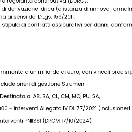
e e regolarità contributiva (DURC).
di derivazione idrica (o istanza di rinnovo formal
 ai sensi del D.Lgs. 159/2011.
tipula di contratti assicurativi per danni, conforme
onta a un miliardo di euro, con vincoli precisi per i
Include oneri di gestione Strumen
 Destinata a: AB, BA, CL, CM, MO, PU, SA,
00 – Interventi Allegato IV DL 77/2021 (inclusioneri
Interventi PNIISSI (DPCM 17/10/2024)