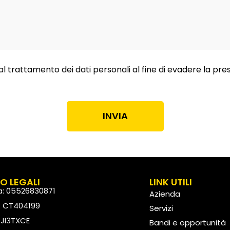
al trattamento dei dati personali al fine di evadere la pre
INVIA
FO LEGALI
LINK UTILI
va: 05526830871
Azienda
: CT404199
Servizi
: JI3TXCE
Bandi e opportunità