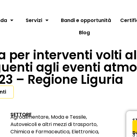
nda
Servizi
Bandi e opportunità
Certif
Blog
a per interventi volti
enti agli eventi atmos
3 – Regione Liguria
nti
SETTORE
Agroalimentare, Moda e Tessile,
S
Autoveicoli e altri mezzi di trasporto,
Chimica e Farmaceutica, Elettronica,
D
3