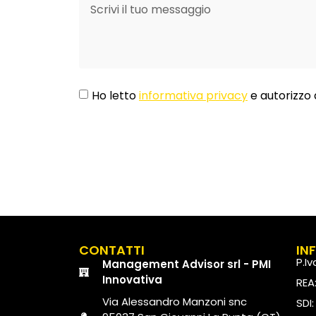
Ho letto
informativa privacy
e autorizzo 
CONTATTI
IN
P.I
Management Advisor srl - PMI
Innovativa
REA
Via Alessandro Manzoni snc
SDI