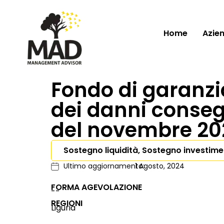
Home
Azie
Fondo di garanzi
dei danni consegu
del novembre 202
Sostegno liquidità, Sostegno investime
Ultimo aggiornamento:
1 Agosto, 2024
FORMA AGEVOLAZIONE
--
REGIONI
Liguria