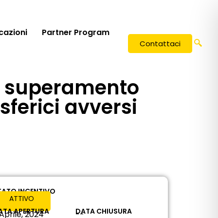
icazioni
Partner Program
Contattaci
 al superamento
ferici avversi
TATO INCENTIVO
ATTIVO
ATA APERTURA
DATA CHIUSURA
 Aprile, 2024
--