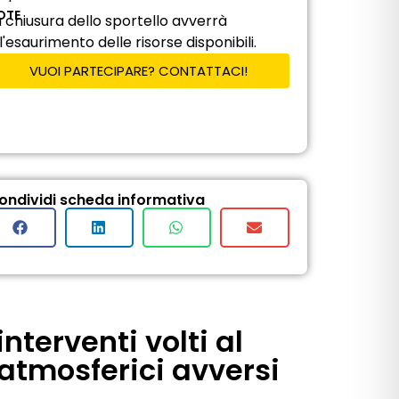
OTE
a chiusura dello sportello avverrà
l'esaurimento delle risorse disponibili.
VUOI PARTECIPARE? CONTATTACI!
ondividi scheda informativa
nterventi volti al
atmosferici avversi