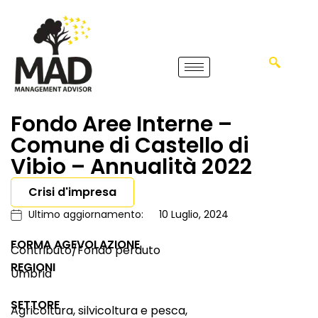
Fondo Aree Interne –
Comune di Castello di
Vibio – Annualità 2022
Crisi d'impresa
Ultimo aggiornamento:
10 Luglio, 2024
FORMA AGEVOLAZIONE
Contributo/Fondo perduto
REGIONI
Umbria
SETTORE
Agricoltura, silvicoltura e pesca,