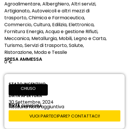
Agroalimentare, Alberghiero, Altri servizi,
Artigianato, Autoveicoli e altri mezzi di
trasporto, Chimica e Farmaceutica,
Commercio, Cultura, Edilizia, Elettronica,
Fornitura Energia, Acqua e gestione Rifiuti,
Meccanica, Metallurgia, Mobili, Legno e Carta,
Turismo, Servizi di trasporto, Salute,
Ristorazione, Moda e Tessile
SPESA AMMESSA
0 €
STATO INCENTIVO
CHIUSO
20 Marzo, 2024
DATA APERTURA
30 Settembre, 2024
NOTE
DATA CHIUSURA
Nessuna Nota aggiuntiva
VUOI PARTECIPARE? CONTATTACI!