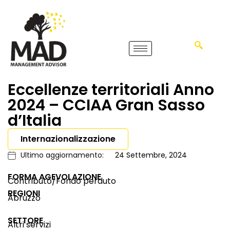
Eccellenze territoriali Anno
2024 – CCIAA Gran Sasso
d’Italia
Internazionalizzazione
Ultimo aggiornamento:
24 Settembre, 2024
FORMA AGEVOLAZIONE
Contributo/Fondo perduto
REGIONI
Abruzzo
SETTORE
Altri servizi