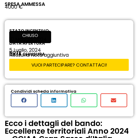
SPESA AMMESSA
4000 €
STATO INCENTIVO
CHIUSO
10 Maggio, 2024
DATA APERTURA
5 Luglio, 2024
NOTE
DATA CHIUSURA
Nessuna Nota aggiuntiva
VUOI PARTECIPARE? CONTATTACI!
Condividi scheda informativa
Ecco i dettagli del bando:
Eccellenze territoriali Anno 2024