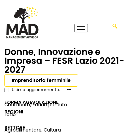
Donne, Innovazione e
Impresa – FESR Lazio 2021-
2027
Imprenditoria femminile
Ultimo aggiornamento:
--
FORMA AGEVOLAZIONE
Contributo/Fondo perduto
REGIONI
Lazio
SETTORE
Agroalimentare, Cultura