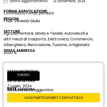
Ultimo aggiornamento:
13 Settembre, 2024
FORMA AGEVOLAZIONE
Contributo/Fondo perduto
REGIONI
Friuli-Venezia Giulia
SETTORE
Agroalimentare, Moda e Tessile, Autoveicoli e
altri mezzi di trasporto, Elettronica, Commercio,
Alberghiero, Ristorazione, Turismo, Artigianato
SPESA AMMESSA
2000 €
STATO INCENTIVO
CHIUSO
17 Giugno, 2024
DATA APERTURA
7 Luglio, 2024
NOTE
DATA CHIUSURA
Nessuna Nota aggiuntiva
VUOI PARTECIPARE? CONTATTACI!