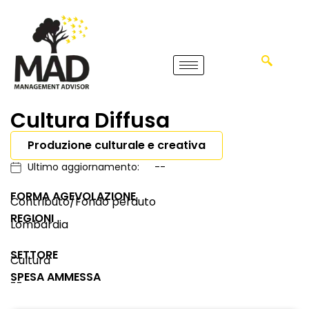
Cultura Diffusa
Produzione culturale e creativa
Ultimo aggiornamento:
--
FORMA AGEVOLAZIONE
Contributo/Fondo perduto
REGIONI
Lombardia
SETTORE
Cultura
SPESA AMMESSA
--