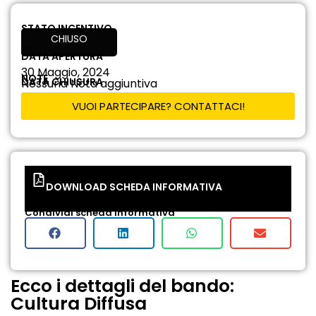
STATO INCENTIVO
CHIUSO
--
DATA APERTURA
30 Maggio, 2024
NOTE
DATA CHIUSURA
Nessuna Nota aggiuntiva
VUOI PARTECIPARE? CONTATTACI!
DOWNLOAD SCHEDA INFORMATIVA
Condividi scheda informativa
Ecco i dettagli del bando:
Cultura Diffusa