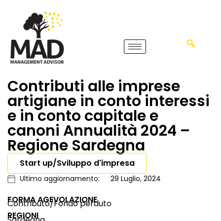
Contributi alle imprese
artigiane in conto interessi
e in conto capitale e
canoni Annualità 2024 –
Regione Sardegna
Start up/Sviluppo d'impresa
Ultimo aggiornamento:
29 Luglio, 2024
FORMA AGEVOLAZIONE
Contributo/Fondo perduto
REGIONI
Sardegna