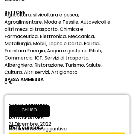
SETTORE
Agricoltura, silvicoltura e pesca,
Agroalimentare, Moda e Tessile, Autoveicoli e
altri mezzi di trasporto, Chimica e
Farmaceutica, Elettronica, Meccanica,
Metallurgia, Mobili, Legno e Carta, Edilizia,
Fornitura Energia, Acqua e gestione Rifiuti,
Commercio, ICT, Servizi di trasporto,
Alberghiero, Ristorazione, Turismo, Salute,
Cultura, Altri servizi, Artigianato
SPESA AMMESSA
0 €
STATO INCENTIVO
CHIUSO
1 Gennaio, 2022
DATA APERTURA
31 Dicembre, 2022
NOTE
DATA CHIUSURA
Nessuna Nota aggiuntiva