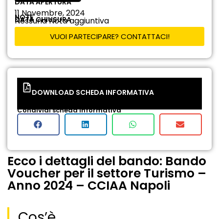
DATA APERTURA
11 Novembre, 2024
NOTE
DATA CHIUSURA
Nessuna Nota aggiuntiva
VUOI PARTECIPARE? CONTATTACI!
DOWNLOAD SCHEDA INFORMATIVA
Condividi scheda informativa
Ecco i dettagli del bando: Bando
Voucher per il settore Turismo –
Anno 2024 – CCIAA Napoli
Cos’è