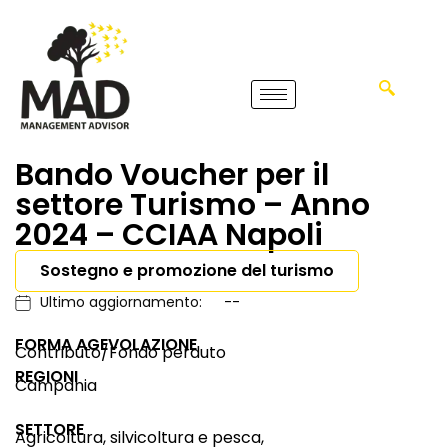
Bando Voucher per il
settore Turismo – Anno
2024 – CCIAA Napoli
Sostegno e promozione del turismo
Ultimo aggiornamento:
--
FORMA AGEVOLAZIONE
Contributo/Fondo perduto
REGIONI
Campania
SETTORE
Agricoltura, silvicoltura e pesca,