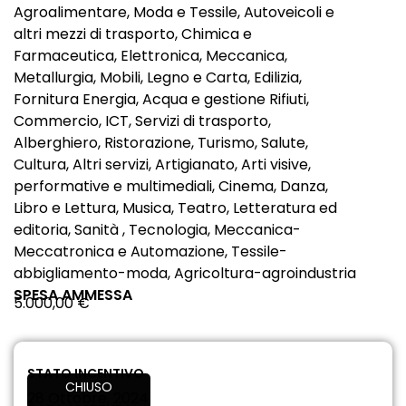
Agroalimentare, Moda e Tessile, Autoveicoli e
altri mezzi di trasporto, Chimica e
Farmaceutica, Elettronica, Meccanica,
Metallurgia, Mobili, Legno e Carta, Edilizia,
Fornitura Energia, Acqua e gestione Rifiuti,
Commercio, ICT, Servizi di trasporto,
Alberghiero, Ristorazione, Turismo, Salute,
Cultura, Altri servizi, Artigianato, Arti visive,
performative e multimediali, Cinema, Danza,
Libro e Lettura, Musica, Teatro, Letteratura ed
editoria, Sanità , Tecnologia, Meccanica-
Meccatronica e Automazione, Tessile-
abbigliamento-moda, Agricoltura-agroindustria
SPESA AMMESSA
5.000,00 €
STATO INCENTIVO
CHIUSO
28 Ottobre, 2024