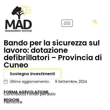
Bando per la sicurezza sul
lavoro: dotazione
defibrillatori – Provincia di
Cuneo
Sostegno investimenti
Ultimo aggiornamento:
9 Settembre, 2024
FORMA AGEVOLAZIONE
Contributo/Fondo perduto
REGIONI
Piemonte