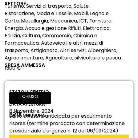
SETTORE
Turismo, Servizi di trasporto, Salute,
Ristorazione, Moda e Tessile, Mobili, Legno e
Carta, Metallurgia, Meccanica, ICT, Fornitura
Energia, Acqua e gestione Rifiuti, Elettronica,
Edilizia, Cultura, Commercio, Chimica e
Farmaceutica, Autoveicoli e altri mezzi di
trasporto, Artigianato, Altri servizi, Alberghiero,
Agroalimentare, Agricoltura, silvicoltura e pesca
SPESA AMMESSA
1500 €
STATO INCENTIVO
CHIUSO
8 Luglio, 2024
DATA APERTURA
8 Novembre, 2024
NOTE
DATA CHIUSURA
Salvo chiusura anticipata per esaurimento
risorse (termine prorogato con determinazione
presidenziale d'urgenza n. 12 del 06/09/2024)