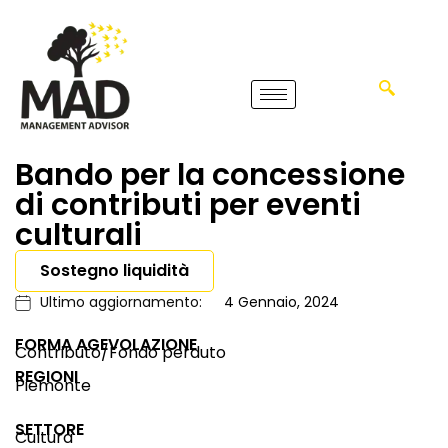
Bando per la concessione
di contributi per eventi
culturali
Sostegno liquidità
Ultimo aggiornamento:
4 Gennaio, 2024
FORMA AGEVOLAZIONE
Contributo/Fondo perduto
REGIONI
Piemonte
SETTORE
Cultura