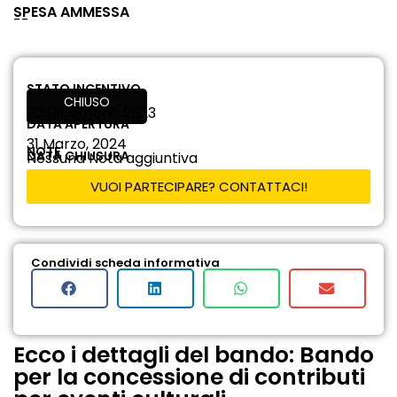
SPESA AMMESSA
--
STATO INCENTIVO
CHIUSO
20 Dicembre, 2023
DATA APERTURA
31 Marzo, 2024
NOTE
DATA CHIUSURA
Nessuna Nota aggiuntiva
VUOI PARTECIPARE? CONTATTACI!
Condividi scheda informativa
Ecco i dettagli del bando: Bando
per la concessione di contributi