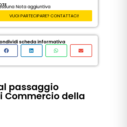
OTE
essuna Nota aggiuntiva
VUOI PARTECIPARE? CONTATTACI!
ondividi scheda informativa
 al passaggio
di Commercio della