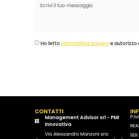
Ho letto
informativa privacy
e autorizzo 
CONTATTI
IN
P.I
Management Advisor srl - PMI
Innovativa
REA
Via Alessandro Manzoni snc
SDI