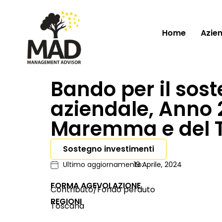
Home
Azie
Bando per il sos
aziendale, Anno
Maremma e del T
Sostegno investimenti
Ultimo aggiornamento:
19 Aprile, 2024
FORMA AGEVOLAZIONE
Contributo/Fondo perduto
REGIONI
Toscana