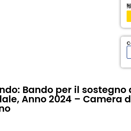
N
N
C
ando: Bando per il sostegno
dale, Anno 2024 – Camera 
no