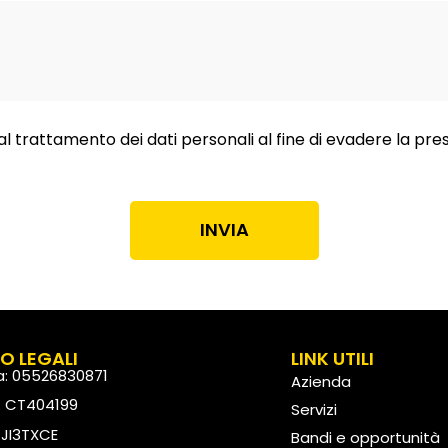
al trattamento dei dati personali al fine di evadere la pre
INVIA
FO LEGALI
LINK UTILI
va: 05526830871
Azienda
: CT404199
Servizi
: JI3TXCE
Bandi e opportunità