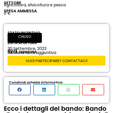
SETTORE
Agricoltura, silvicoltura e pesca
SPESA AMMESSA
0 €
STATO INCENTIVO
CHIUSO
1 Ottobre, 2022
DATA APERTURA
30 Settembre, 2023
NOTE
DATA CHIUSURA
Nessuna Nota aggiuntiva
VUOI PARTECIPARE? CONTATTACI!
Condividi scheda informativa
Ecco i dettagli del bando: Bando