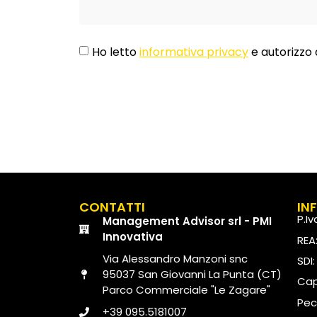
Ho letto
informativa privacy
e autorizzo 
CONTATTI
IN
P.I
Management Advisor srl - PMI
Innovativa
REA
Via Alessandro Manzoni snc
SDI
95037 San Giovanni La Punta (CT)
Capi
Parco Commerciale "Le Zagare"
Pec
+39 095.5181007