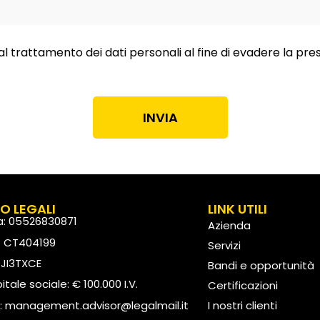
al trattamento dei dati personali al fine di evadere la pre
INVIA
FO LEGALI
LINK UTILI
va: 05526830871
Azienda
: CT404199
Servizi
: JI3TXCE
Bandi e opportunità
tale sociale: € 100.000 I.V.
Certificazioni
:
management.advisor@legalmail.it
I nostri clienti