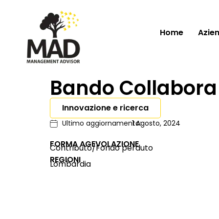
Home
Azie
Bando Collabora
Innovazione e ricerca
Ultimo aggiornamento:
1 Agosto, 2024
FORMA AGEVOLAZIONE
Contributo/Fondo perduto
REGIONI
Lombardia