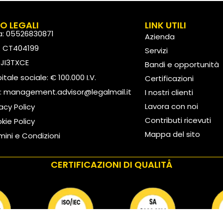
FO LEGALI
LINK UTILI
va: 05526830871
Azienda
: CT404199
Servizi
: JI3TXCE
Bandi e opportunità
tale sociale: € 100.000 I.V.
Certificazioni
:
management.advisor@legalmail.it
I nostri clienti
Lavora con noi
vacy Policy
Contributi ricevuti
kie Policy
Mappa del sito
mini e Condizioni
CERTIFICAZIONI DI QUALITÅ