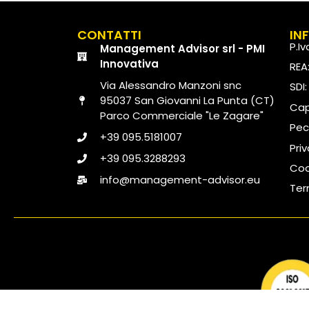
CONTATTI
IN
P.I
Management Advisor srl - PMI
Innovativa
REA
Via Alessandro Manzoni snc
SDI
95037 San Giovanni La Punta (CT)
Capi
Parco Commerciale "Le Zagare"
Pec
+39 095.5181007
Pri
+39 095.3288293
Coo
info@management-advisor.eu
Ter