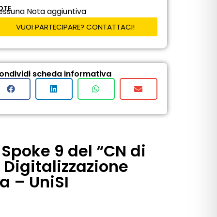
OTE
essuna Nota aggiuntiva
VUOI PARTECIPARE? CONTATTACI!
ondividi scheda informativa
 Spoke 9 del “CN di
 Digitalizzazione
ta – UniSI