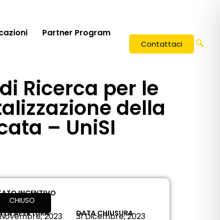
icazioni
Partner Program
Contattaci
i Ricerca per le
alizzazione della
icata – UniSI
TATO INCENTIVO
CHIUSO
ATA APERTURA
DATA CHIUSURA
 Novembre, 2023
31 Dicembre, 2023