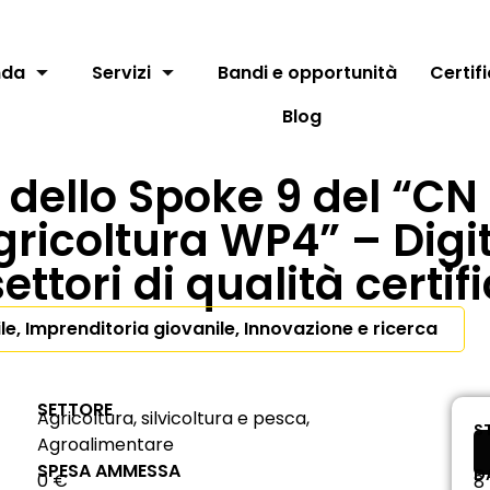
nda
Servizi
Bandi e opportunità
Certif
Blog
ello Spoke 9 del “CN d
gricoltura WP4” – Digit
settori di qualità certif
le, Imprenditoria giovanile, Innovazione e ricerca
SETTORE
Agricoltura, silvicoltura e pesca,
S
Agroalimentare
SPESA AMMESSA
D
0 €
8