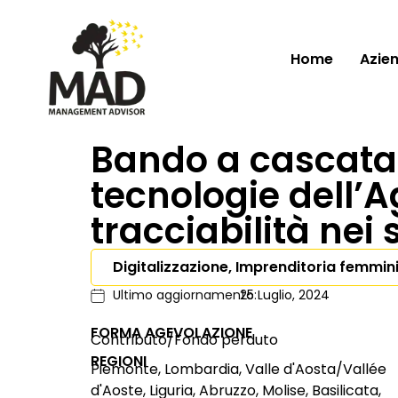
Home
Azie
Bando a cascata d
tecnologie dell’A
tracciabilità nei 
Digitalizzazione, Imprenditoria femmini
Ultimo aggiornamento:
25 Luglio, 2024
FORMA AGEVOLAZIONE
Contributo/Fondo perduto
REGIONI
Piemonte, Lombardia, Valle d'Aosta/Vallée
d'Aoste, Liguria, Abruzzo, Molise, Basilicata,