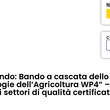
N
N
C
ando: Bando a cascata dello
ogie dell’Agricoltura WP4” –
i settori di qualità certifica