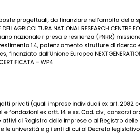
oste progettuali, da finanziare nell’ambito dello 
E DELLAGRICOLTURA NATIONAL RESEARCH CENTRE F
piano nazionale ripresa e resilienza (PNRR) missio
investimento 1.4, potenziamento strutture di ricerca
ies, finanziato dall’Unione Europea NEXTGENERATIO
’ CERTIFICATA – WP4
i privati (quali imprese individuali ex art. 2082 cod
i e fondazioni ex artt. 14 e ss. Cod. civ., consorzi ord
attivi al Registro delle imprese o al Registro delle 
use le università e gli enti di cui al Decreto legislati