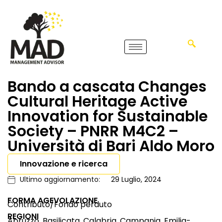
Bando a cascata Changes
Cultural Heritage Active
Innovation for Sustainable
Society – PNRR M4C2 –
Università di Bari Aldo Moro
Innovazione e ricerca
Ultimo aggiornamento:
29 Luglio, 2024
FORMA AGEVOLAZIONE
Contributo/Fondo perduto
REGIONI
Abruzzo, Basilicata, Calabria, Campania, Emilia-