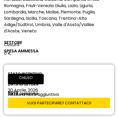
Romagna, Friuli-Venezia Giulia, Lazio, Liguria,
Lombardia, Marche, Molise, Piemonte, Puglia,
Sardegna, Sicilia, Toscana, Trentino-Alto
Adige/Südtirol, Umbria, Valle d'Aosta/Vallée
d'Aoste, Veneto
SETTORE
Cultura
SPESA AMMESSA
0 €
STATO INCENTIVO
CHIUSO
29 Marzo, 2024
DATA APERTURA
30 Aprile, 2026
NOTE
DATA CHIUSURA
Nessuna Nota aggiuntiva
VUOI PARTECIPARE? CONTATTACI!