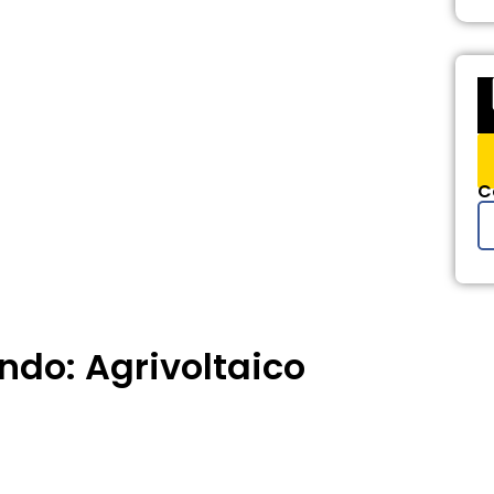
C
ando: Agrivoltaico